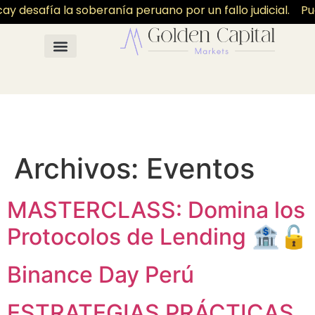
y desafía la soberanía peruano por un fallo judicial.
Pu
Archivos:
Eventos
MASTERCLASS: Domina los
Protocolos de Lending 🏦🔓
Binance Day Perú
ESTRATEGIAS PRÁCTICAS