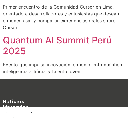
Primer encuentro de la Comunidad Cursor en Lima,
orientado a desarrolladores y entusiastas que desean
conocer, usar y compartir experiencias reales sobre
Cursor
Quantum AI Summit Perú
2025
Evento que impulsa innovación, conocimiento cuántico,
inteligencia artificial y talento joven.
Noticias
Mercados
Blog
Economía y finanzas
Edúcate
Acciones
Empresas financieras
Opinión y tendencias
Mercados internacionales