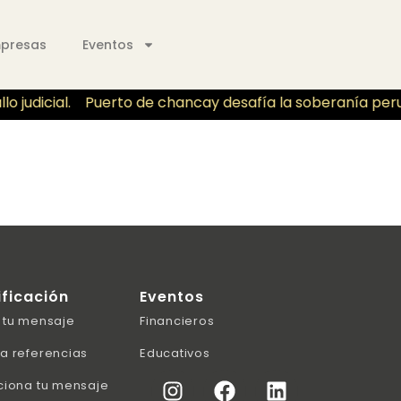
mpresas
Eventos
 judicial.
Puerto de chancay desafía la soberanía peruan
ificación
Eventos
 tu mensaje
Financieros
a referencias
Educativos
ciona tu mensaje