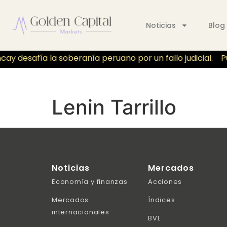
Noticias
Blog
ay desafía la soberanía peruano por un fallo judicial.
Pu
Lenin Tarrillo
Noticias
Mercados
Economía y finanzas
Acciones
Mercados
Índices
internacionales
BVL