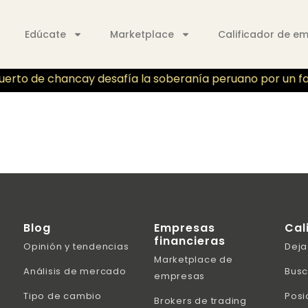
Edúcate
Marketplace
Calificador de e
erto de chancay desafía la soberanía peruano por un fallo
Blog
Empresas
Cal
financieras
Opinión y tendencias
Deja
Marketplace de
Análisis de mercado
Busc
empresas
Tipo de cambio
Posi
Brokers de trading