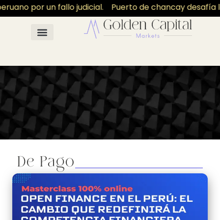
uano por un fallo judicial.
Puerto de chancay desafía la
De Pago