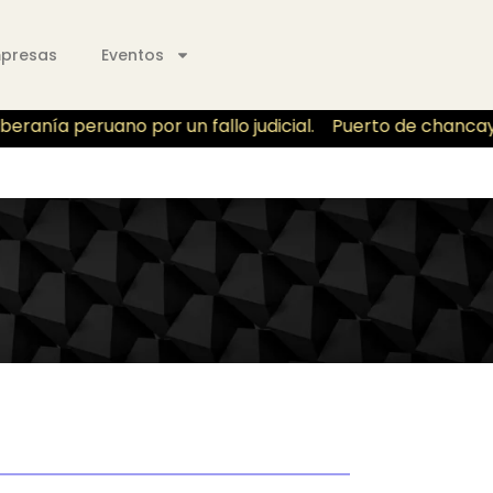
mpresas
Eventos
anía peruano por un fallo judicial.
Puerto de chancay de