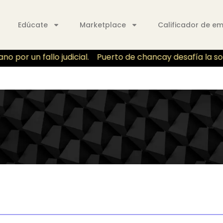
Edúcate
Marketplace
Calificador de e
or un fallo judicial.
Puerto de chancay desafía la sober