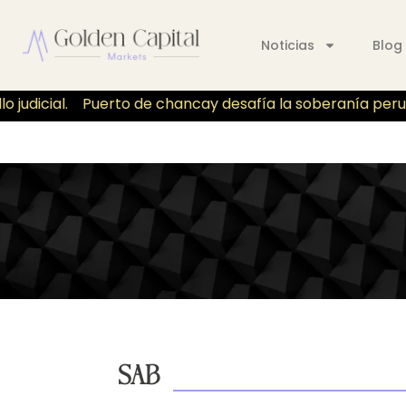
Noticias
Blog
udicial.
Puerto de chancay desafía la soberanía peruano 
SAB