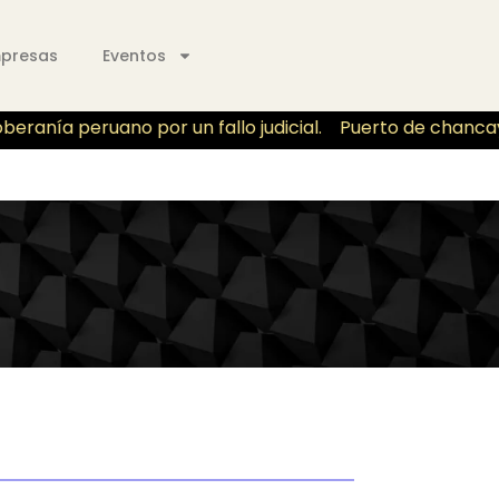
mpresas
Eventos
anía peruano por un fallo judicial.
Puerto de chancay de