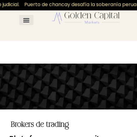
udicial.
Puerto de chancay desafía la soberanía peruano p
Brokers de trading