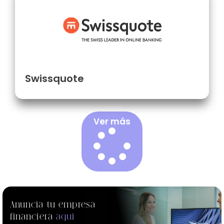
Swissquote
Ver más
Anuncia tu empresa
financiera
aqui