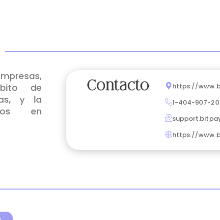
empresas,
Contacto
bito de
https://www.
as, y la
1-404-907-20
agos en
support.bitpa
https://www.
a