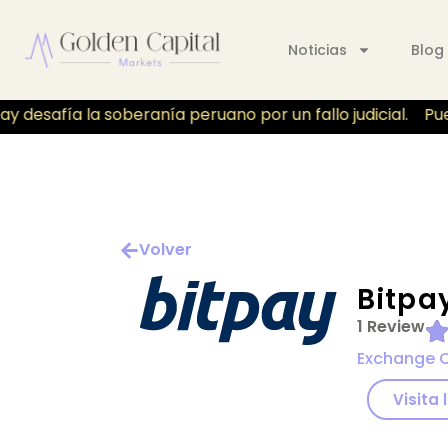
Noticias
Blog
 desafía la soberanía peruano por un fallo judicial.
Puer
Volver
Bitpa
1 Review
Exchange 
Visita