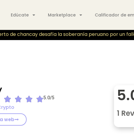
Edúcate
Marketplace
Calificador de e
to de chancay desafía la soberanía peruano por un fallo j
y
5.
5.0/5
Crypto
1 Re
 la web