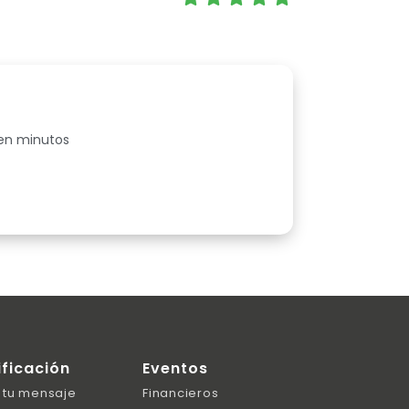
 en minutos
ificación
Eventos
 tu mensaje
Financieros