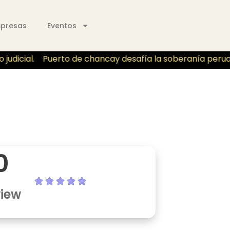
mpresas
Eventos
udicial.
Puerto de chancay desafía la soberanía peruano 
0
view