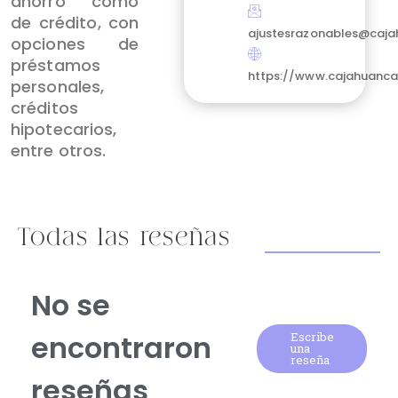
ahorro como
de crédito, con
ajustesrazonables@caj
opciones de
préstamos
https://www.cajahuanc
personales,
créditos
hipotecarios,
entre otros.
Todas las reseñas
No se
encontraron
Escribe
una
reseña
reseñas