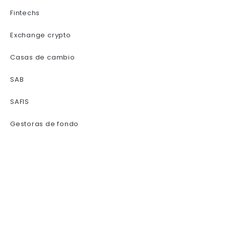
Glosario
Fondos
Fintechs
FOREX
Exchange crypto
Casas de cambio
SAB
SAFIS
Gestoras de fondo