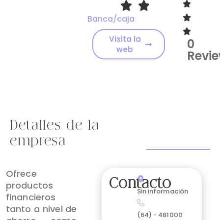
Banca/caja
Visita la
0
web
Revi
Detalles de la
empresa
Ofrece
Contacto
productos
Sin información
financieros
tanto a nivel de
(64) - 481000