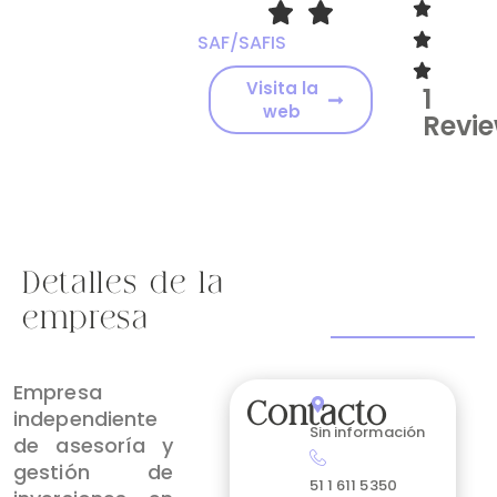
SAF/SAFIS
Visita la
1
web
Revi
Detalles de la
empresa
Empresa
Contacto
independiente
Sin información
de asesoría y
gestión de
51 1 611 5350