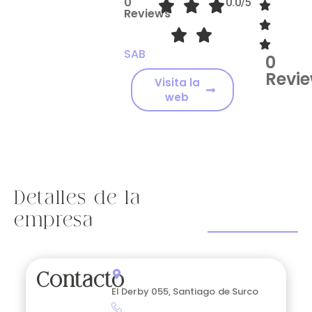
0
0.0/5
Reviews
SAB
0
Revi
Visita la
web
Detalles de la
empresa
Contacto
El Derby 055, Santiago de Surco