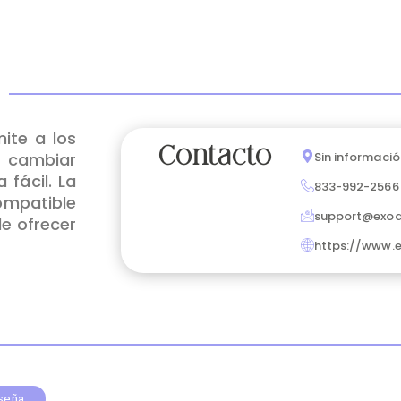
ite a los
Contacto
 cambiar
Sin informació
 fácil. La
833-992-2566
ompatible
support@exo
e ofrecer
https://www.
eseña