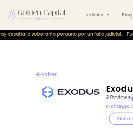
Noticias
Blog
 desafía la soberanía peruano por un fallo judicial.
Pue
Volver
Exodu
2 Reviews
Exchange 
Visita