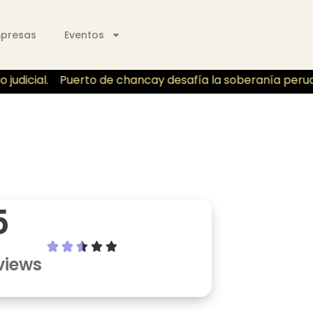
mpresas
Eventos
udicial.
Puerto de chancay desafía la soberanía peruano 
5
views