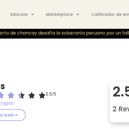
Edúcate
Marketplace
Calificador de e
rto de chancay desafía la soberanía peruano por un fallo j
s
2.
2.5/5
Crypto
2 Re
 la web