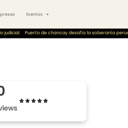
mpresas
Eventos
judicial.
Puerto de chancay desafía la soberanía peruano 
0
views