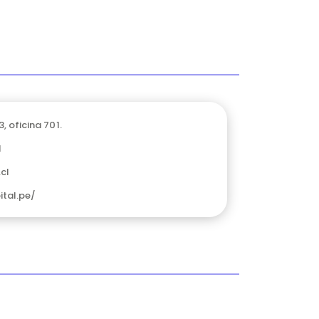
3, oficina 701.
1
cl
ital.pe/