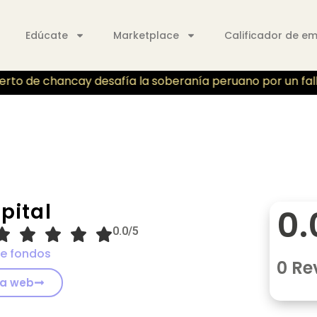
Edúcate
Marketplace
Calificador de e
rto de chancay desafía la soberanía peruano por un fallo 
pital
0.
0.0/5
e fondos
0 Re
 la web