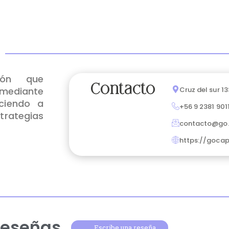
ión que
Contacto
 mediante
Cruz del sur 13
eciendo a
+56 9 2381 901
rategias
contacto@go.
https://gocap
reseñas
Escribe una reseña