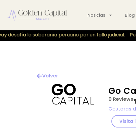
Noticias
Blog
 desafía la soberanía peruano por un fallo judicial.
Pue
Volver
Go Ca
0 Reviews
Gestoras d
Visita