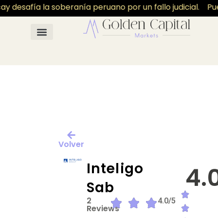
 desafía la soberanía peruano por un fallo judicial.
Pue
Volver
Inteligo
4.
Sab
2
4.0/5
Reviews