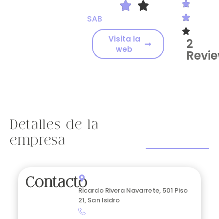
SAB
Visita la
2
web
Revi
Detalles de la
empresa
Contacto
Ricardo Rivera Navarrete, 501 Piso
21, San Isidro