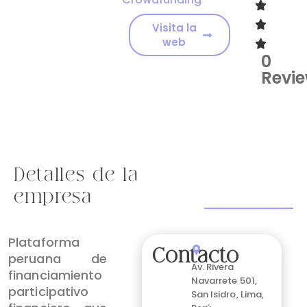
Visita la
web
0
Revi
Detalles de la
empresa
Plataforma
Contacto
peruana de
Av. Rivera
financiamiento
Navarrete 501,
participativo
San Isidro, Lima,