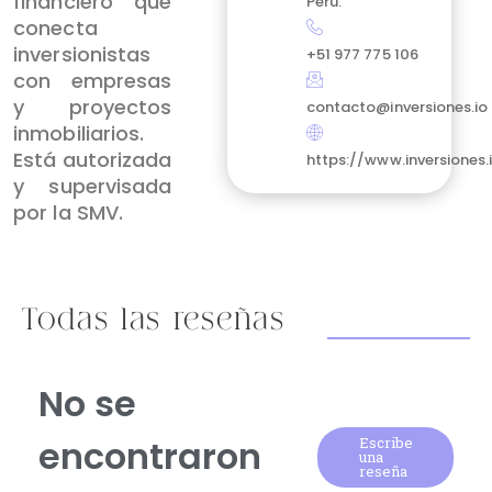
financiero que
Perú.
conecta
inversionistas
+51 977 775 106
con empresas
y proyectos
contacto@inversiones.io
inmobiliarios.
Está autorizada
https://www.inversiones.
y supervisada
por la SMV.
Todas las reseñas
No se
encontraron
Escribe
una
reseña