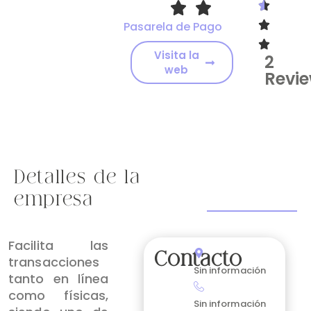
Pasarela de Pago
Visita la
2
web
Revi
Detalles de la
empresa
Facilita las
Contacto
transacciones
Sin información
tanto en línea
como físicas,
Sin información