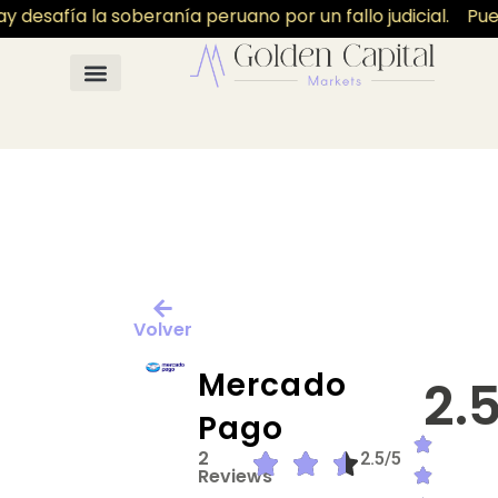
 desafía la soberanía peruano por un fallo judicial.
Puer
Volver
Mercado
2.
Pago
2
2.5/5
Reviews