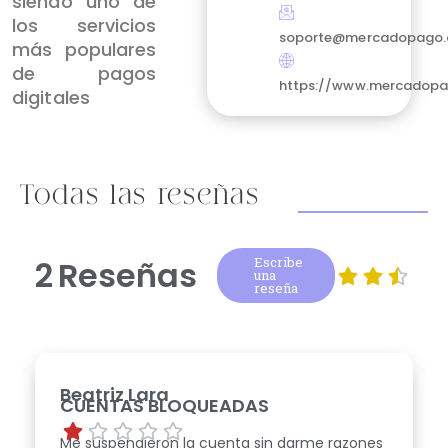
siendo uno de
los servicios
soporte@mercadopago
más populares
de pagos
https://www.mercadopa
digitales
Todas las reseñas
2
Reseñas
Escribe
una
reseña
Beatriz Lara
CUENTAS BLOQUEADAS
Me suspendieron la cuenta sin darme razones