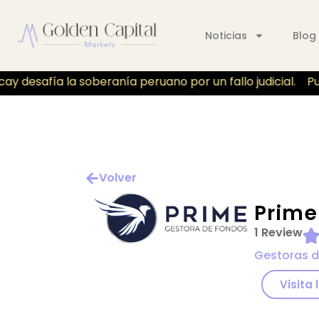
Noticias
Blog
y desafía la soberanía peruano por un fallo judicial.
Pue
Volver
Prime
1 Review
Gestoras d
Visita