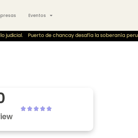
mpresas
Eventos
judicial.
Puerto de chancay desafía la soberanía peruano
0
view