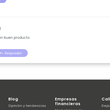
N
en buen producto
Responder
Blog
Empresas
Cal
financieras
Opinión y tendencias
Deja