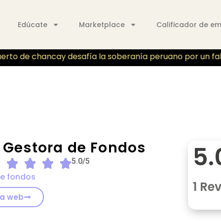
Edúcate
Marketplace
Calificador de e
rto de chancay desafía la soberanía peruano por un fallo 
 Gestora de Fondos
5.
5.0/5
e fondos
1 Re
 la web