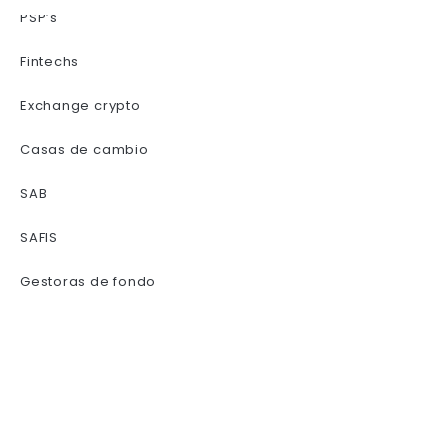
Materias primas
Política de privacidad
Términos de uso
PSP’s
Glosario
Fondos
Fintechs
FOREX
Exchange crypto
Casas de cambio
SAB
SAFIS
Gestoras de fondo