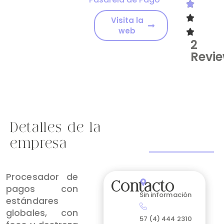
Visita la
web
2
Revi
Detalles de la
empresa
Procesador de
Contacto
pagos con
Sin información
estándares
globales, con
57 (4) 444 2310