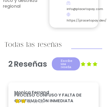
foco y destreza
regional
info@placetopay.com
https://placetopay.dev/
Todas las reseñas
2
Reseñas
Escribe
una
reseña
Monica Ferrand
PROCESO CONFUSO Y FALTA DE
CONFIRMACIÓN INMEDIATA