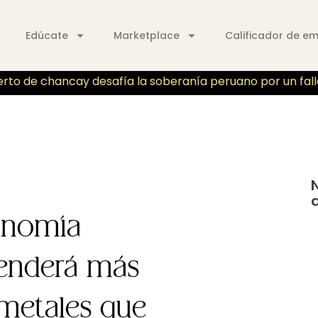
Edúcate
Marketplace
Calificador de e
to de chancay desafía la soberanía peruano por un fallo j
conomía
enderá más
 metales que