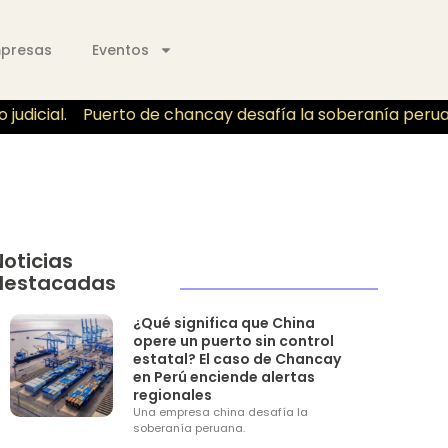
mpresas
Eventos
udicial.
Puerto de chancay desafía la soberanía peruano p
Noticias
destacadas
¿Qué significa que China
opere un puerto sin control
estatal? El caso de Chancay
en Perú enciende alertas
regionales
Una empresa china desafía la
soberanía peruana.