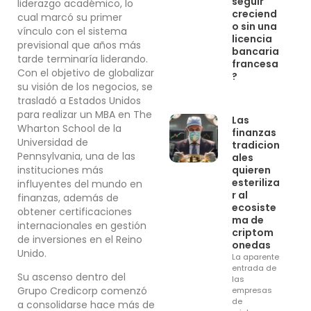
seguir
liderazgo académico, lo
creciend
cual marcó su primer
o sin una
vínculo con el sistema
licencia
previsional que años más
bancaria
tarde terminaría liderando.
francesa
Con el objetivo de globalizar
?
su visión de los negocios, se
trasladó a Estados Unidos
para realizar un MBA en The
Las
Wharton School de la
finanzas
Universidad de
tradicion
Pennsylvania, una de las
ales
instituciones más
quieren
esteriliza
influyentes del mundo en
r al
finanzas, además de
ecosiste
obtener certificaciones
ma de
internacionales en gestión
criptom
de inversiones en el Reino
onedas
Unido.
La aparente
entrada de
Su ascenso dentro del
las
Grupo Credicorp comenzó
empresas
de
a consolidarse hace más de