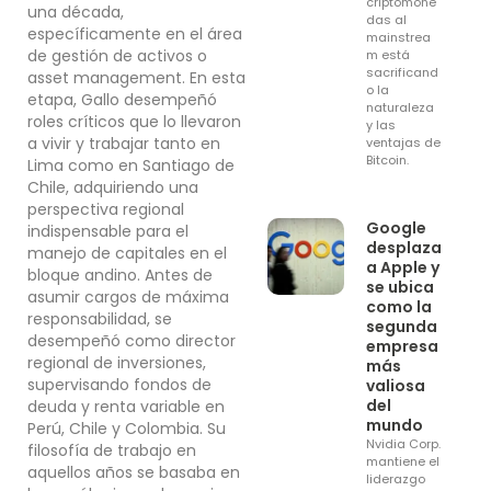
criptomone
una década,
das al
específicamente en el área
mainstrea
de gestión de activos o
m está
sacrificand
asset management. En esta
o la
etapa, Gallo desempeñó
naturaleza
roles críticos que lo llevaron
y las
a vivir y trabajar tanto en
ventajas de
Bitcoin.
Lima como en Santiago de
Chile, adquiriendo una
perspectiva regional
Google
indispensable para el
desplaza
manejo de capitales en el
a Apple y
bloque andino. Antes de
se ubica
asumir cargos de máxima
como la
responsabilidad, se
segunda
desempeñó como director
empresa
regional de inversiones,
más
supervisando fondos de
valiosa
del
deuda y renta variable en
mundo
Perú, Chile y Colombia. Su
Nvidia Corp.
filosofía de trabajo en
mantiene el
aquellos años se basaba en
liderazgo