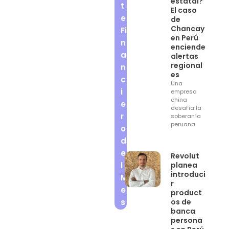
estatal?
t
El caso
e
de
Chancay
Fi
en Perú
n
enciende
a
alertas
regional
n
es
c
Una
i
empresa
china
e
desafía la
r
soberanía
peruana.
o
d
e
Revolut
l
planea
introduci
M
r
e
product
s
os de
banca
persona