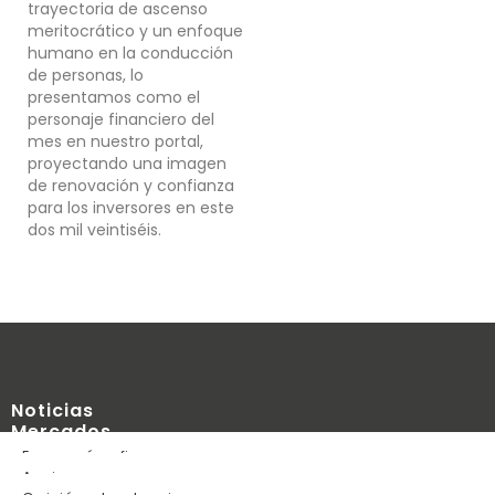
trayectoria de ascenso
meritocrático y un enfoque
humano en la conducción
de personas, lo
presentamos como el
personaje financiero del
mes en nuestro portal,
proyectando una imagen
de renovación y confianza
para los inversores en este
dos mil veintiséis.
Noticias
Mercados
Blog
Economía y finanzas
Edúcate
Acciones
Empresas financieras