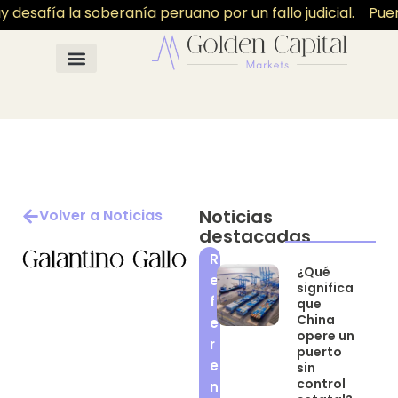
desafía la soberanía peruano por un fallo judicial.
Puert
Noticias
Volver a Noticias
destacadas
Galantino Gallo
R
¿Qué
e
significa
f
que
China
e
opere un
r
puerto
e
sin
control
n