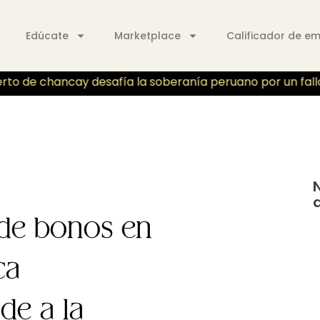
Edúcate
Marketplace
Calificador de e
o de chancay desafía la soberanía peruano por un fallo ju
 de bonos en
ca
de a la