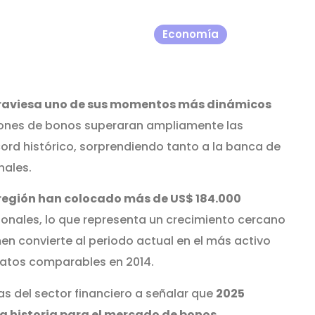
Economía
traviesa uno de sus momentos más dinámicos
siones de bonos superaran ampliamente las
cord histórico, sorprendiendo tanto a la banca de
nales.
 región han colocado más de US$ 184.000
onales, lo que representa un crecimiento cercano
men convierte al periodo actual en el más activo
atos comparables en 2014.
as del sector financiero a señalar que
2025
la historia para el mercado de bonos