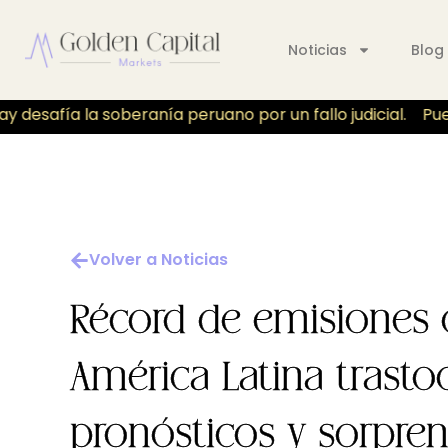
Noticias
Blog
desafía la soberanía peruano por un fallo judicial.
Puert
Volver a Noticias
Récord de emisiones
América Latina trasto
pronósticos y sorpren