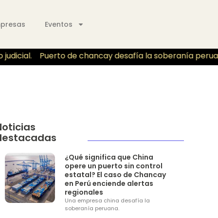
mpresas
Eventos
dicial.
Puerto de chancay desafía la soberanía peruano p
Noticias
destacadas
¿Qué significa que China
opere un puerto sin control
estatal? El caso de Chancay
en Perú enciende alertas
regionales
Una empresa china desafía la
soberanía peruana.