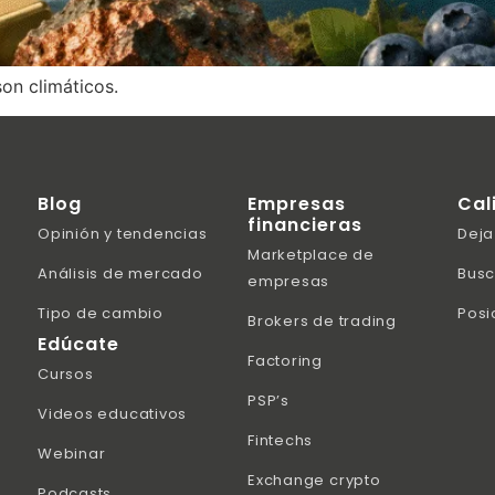
son climáticos.
Blog
Empresas
Cal
financieras
Opinión y tendencias
Deja
Marketplace de
Análisis de mercado
Busc
empresas
Tipo de cambio
Posi
Brokers de trading
Edúcate
Factoring
Cursos
PSP’s
Videos educativos
Fintechs
Webinar
Exchange crypto
Podcasts