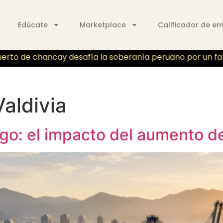
Edúcate
Marketplace
Calificador de e
to de chancay desafía la soberanía peruano por un fallo ju
aldivia
go: el impacto del aumento de