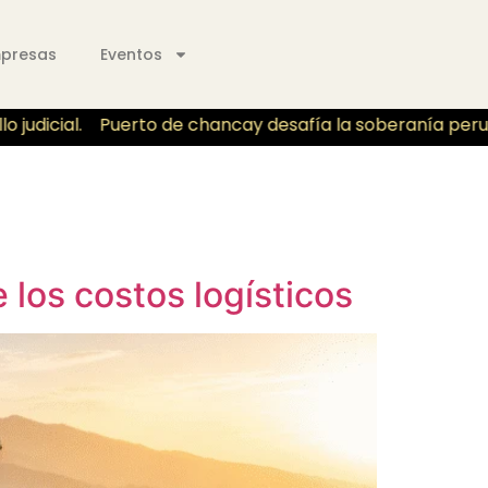
mpresas
Eventos
dicial.
Puerto de chancay desafía la soberanía peruano p
 los costos logísticos