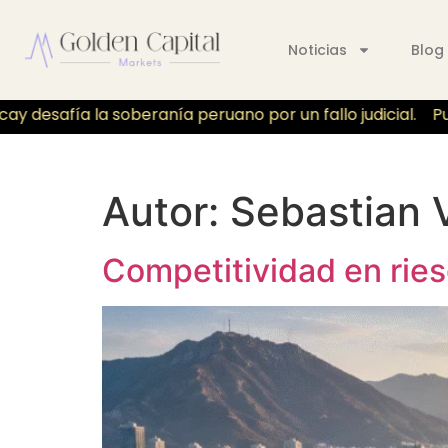
Noticias
Blog
desafía la soberanía peruano por un fallo judicial.
Puer
Autor:
Sebastian V
Competitividad en ries