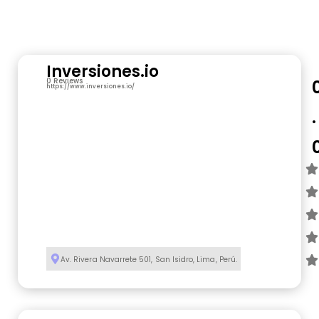
Inversiones.io
0 Reviews
https://www.inversiones.io/
.
Av. Rivera Navarrete 501, San Isidro, Lima, Perú.