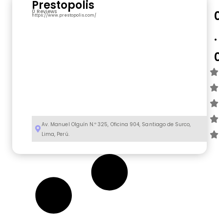
Prestopolis
0 Reviews
https://www.prestopolis.com/
.
Av. Manuel Olguín N.º 325, Oficina 904, Santiago de Surco,
Lima, Perú.