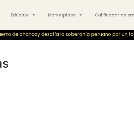
Edúcate
Marketplace
Calificador de e
erto de chancay desafía la soberanía peruano por un fallo 
as