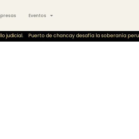
mpresas
Eventos
judicial.
Puerto de chancay desafía la soberanía peruano