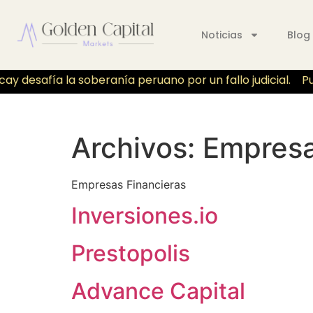
Noticias
Blog
y desafía la soberanía peruano por un fallo judicial.
Pu
Archivos:
Empres
Empresas Financieras
Inversiones.io
Prestopolis
Advance Capital