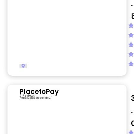
.
PlacetoPay
2 Reviews
https://placetopay.dev/
.