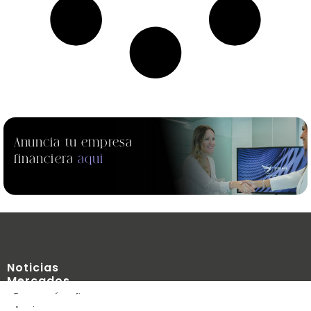
Anuncia tu empresa
financiera
aqui
Noticias
Mercados
Blog
Economía y finanzas
Edúcate
Acciones